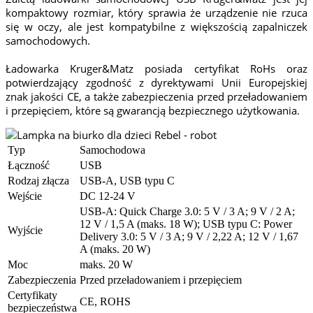
kompaktowy rozmiar, który sprawia że urządzenie nie rzuca
się w oczy, ale jest kompatybilne z większością zapalniczek
samochodowych.
Ładowarka Kruger&Matz posiada certyfikat RoHs oraz
potwierdzający zgodność z dyrektywami Unii Europejskiej
znak jakości CE, a także zabezpieczenia przed przeładowaniem
i przepięciem, które są gwarancją bezpiecznego użytkowania.
Typ
Samochodowa
Łączność
USB
Rodzaj złącza
USB-A, USB typu C
Wejście
DC 12-24 V
USB-A: Quick Charge 3.0: 5 V / 3 A; 9 V / 2 A;
12 V / 1,5 A (maks. 18 W); USB typu C: Power
Wyjście
Delivery 3.0: 5 V / 3 A; 9 V / 2,22 A; 12 V / 1,67
A (maks. 20 W)
Moc
maks. 20 W
Zabezpieczenia
Przed przeładowaniem i przepięciem
Certyfikaty
CE, ROHS
bezpieczeństwa