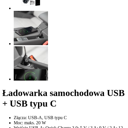
Ładowarka samochodowa USB
+ USB typu C
Złącza: USB-A, USB typu C
Moc: maks. 20 W
Wyjście USB-A: Quick Charge 3.0: 5 V / 3 A; 9 V / 2 A; 12