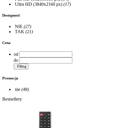
Ultra HD (3840x2160 px)
(17)
Dostępność
NIE
(27)
TAK
(21)
Cena
od
do
Filtruj
Promocja
nie
(48)
Bestsellery