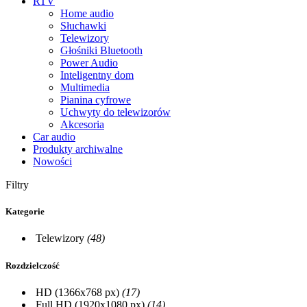
RTV
Home audio
Słuchawki
Telewizory
Głośniki Bluetooth
Power Audio
Inteligentny dom
Multimedia
Pianina cyfrowe
Uchwyty do telewizorów
Akcesoria
Car audio
Produkty archiwalne
Nowości
Filtry
Kategorie
Telewizory
(48)
Rozdzielczość
HD (1366x768 px)
(17)
Full HD (1920x1080 px)
(14)