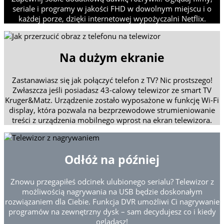
seriale i programy w jakości FHD w dowolnym miejscu i o
każdej porze, dzięki internetowej wypożyczalni Netflix.
Na dużym ekranie
Zastanawiasz się jak połączyć telefon z TV? Nic prostszego!
Zwłaszcza jeśli posiadasz 43-calowy telewizor ze smart TV
Kruger&Matz. Urządzenie zostało wyposażone w funkcję Wi-Fi
display, która pozwala na bezprzewodowe strumieniowanie
treści z urządzenia mobilnego wprost na ekran telewizora.
Odłóż na później
Znowu przegapiłeś odcinek ulubionego serialu? Telewizor z
możliwością nagrywania na USB będzie doskonałym
rozwiązaniem dla Ciebie. Funkcja DVR umożliwi Ci nagrywanie
programów na zewnętrzny dysk – sam decydujesz co i kiedy
oglądasz!