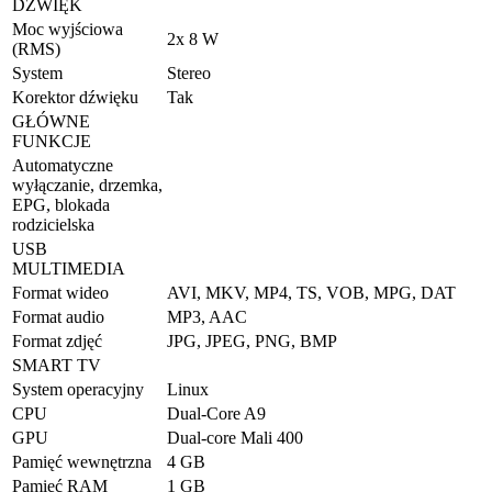
DŹWIĘK
Moc wyjściowa
2x 8 W
(RMS)
System
Stereo
Korektor dźwięku
Tak
GŁÓWNE
FUNKCJE
Automatyczne
wyłączanie, drzemka,
EPG, blokada
rodzicielska
USB
MULTIMEDIA
Format wideo
AVI, MKV, MP4, TS, VOB, MPG, DAT
Format audio
MP3, AAC
Format zdjęć
JPG, JPEG, PNG, BMP
SMART TV
System operacyjny
Linux
CPU
Dual-Core A9
GPU
Dual-core Mali 400
Pamięć wewnętrzna
4 GB
Pamięć RAM
1 GB