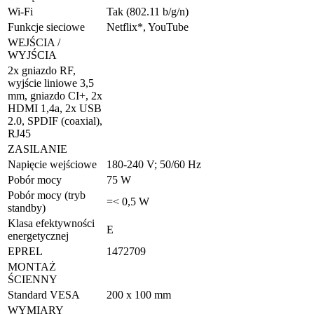
Wi-Fi
Tak (802.11 b/g/n)
Funkcje sieciowe
Netflix*, YouTube
WEJŚCIA /
WYJŚCIA
2x gniazdo RF,
wyjście liniowe 3,5
mm, gniazdo CI+, 2x
HDMI 1,4a, 2x USB
2.0, SPDIF (coaxial),
RJ45
ZASILANIE
Napięcie wejściowe
180-240 V; 50/60 Hz
Pobór mocy
75 W
Pobór mocy (tryb
=< 0,5 W
standby)
Klasa efektywności
E
energetycznej
EPREL
1472709
MONTAŻ
ŚCIENNY
Standard VESA
200 x 100 mm
WYMIARY