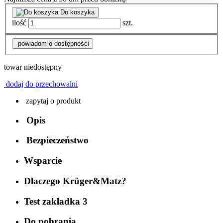
Do koszyka
ilość
szt.
powiadom o dostępności
towar niedostępny
dodaj do przechowalni
zapytaj o produkt
Opis
Bezpieczeństwo
Wsparcie
Dlaczego Krüger&Matz?
Test zakładka 3
Do pobrania