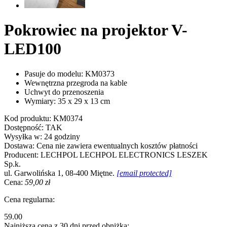
Pokrowiec na projektor V-
LED100
Pasuje do modelu: KM0373
Wewnętrzna przegroda na kable
Uchwyt do przenoszenia
Wymiary: 35 x 29 x 13 cm
Kod produktu:
KM0374
Dostępność:
TAK
Wysyłka w:
24 godziny
Dostawa:
Cena nie zawiera ewentualnych kosztów płatności
Producent:
LECHPOL
LECHPOL ELECTRONICS LESZEK
Sp.k.
ul. Garwolińska 1, 08-400 Miętne.
[email protected]
Cena:
59,00 zł
Cena regularna:
59.00
Najniższa cena z 30 dni przed obniżką: