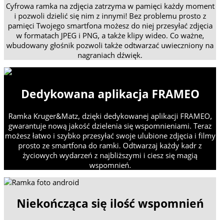
Cyfrowa ramka na zdjęcia zatrzyma w pamięci każdy moment
i pozwoli dzielić się nim z innymi! Bez problemu prosto z
pamięci Twojego smartfona możesz do niej przesyłać zdjęcia
w formatach JPEG i PNG, a także klipy wideo. Co ważne,
wbudowany głośnik pozwoli także odtwarzać uwieczniony na
nagraniach dźwięk.
Dedykowana aplikacja FRAMEO
Ramka Kruger&Matz, dzięki dedykowanej aplikacji FRAMEO,
gwarantuje nową jakość dzielenia się wspomnieniami. Teraz
możesz łatwo i szybko przesyłać swoje ulubione zdjęcia i filmy
prosto ze smartfona do ramki. Odtwarzaj każdy kadr z
życiowych wydarzeń z najbliższymi i ciesz się magią
wspomnień.
Niekończąca się ilość wspomnień