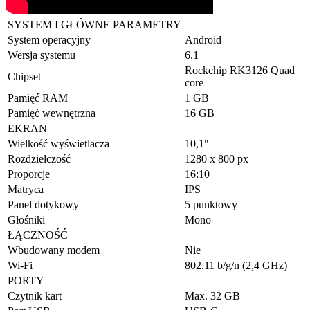
SYSTEM I GŁÓWNE PARAMETRY
System operacyjny
Android
Wersja systemu
6.1
Rockchip RK3126 Quad
Chipset
core
Pamięć RAM
1 GB
Pamięć wewnętrzna
16 GB
EKRAN
Wielkość wyświetlacza
10,1"
Rozdzielczość
1280 x 800 px
Proporcje
16:10
Matryca
IPS
Panel dotykowy
5 punktowy
Głośniki
Mono
ŁĄCZNOŚĆ
Wbudowany modem
Nie
Wi-Fi
802.11 b/g/n (2,4 GHz)
PORTY
Czytnik kart
Max. 32 GB