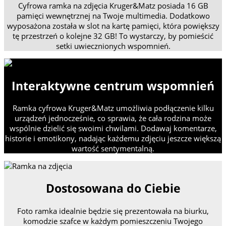
Cyfrowa ramka na zdjęcia Kruger&Matz posiada 16 GB
pamięci wewnętrznej na Twoje multimedia. Dodatkowo
wyposażona została w slot na kartę pamięci, która powiększy
tę przestrzeń o kolejne 32 GB! To wystarczy, by pomieścić
setki uwiecznionych wspomnień.
Interaktywne centrum wspomnień
Ramka cyfrowa Kruger&Matz umożliwia podłączenie kilku
urządzeń jednocześnie, co sprawia, że cała rodzina może
wspólnie dzielić się swoimi chwilami. Dodawaj komentarze,
historie i emotikony, nadając każdemu zdjęciu jeszcze większą
wartość sentymentalną.
Dostosowana do Ciebie
Foto ramka idealnie będzie się prezentowała na biurku,
komodzie szafce w każdym pomieszczeniu Twojego