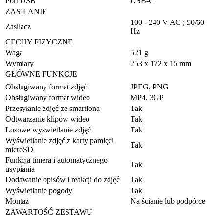
Port USB
USB-C
ZASILANIE
100 - 240 V AC ; 50/60
Zasilacz
Hz
CECHY FIZYCZNE
Waga
521 g
Wymiary
253 x 172 x 15 mm
GŁÓWNE FUNKCJE
Obsługiwany format zdjęć
JPEG, PNG
Obsługiwany format wideo
MP4, 3GP
Przesyłanie zdjęć ze smartfona
Tak
Odtwarzanie klipów wideo
Tak
Losowe wyświetlanie zdjęć
Tak
Wyświetlanie zdjęć z karty pamięci
Tak
microSD
Funkcja timera i automatycznego
Tak
usypiania
Dodawanie opisów i reakcji do zdjęć
Tak
Wyświetlanie pogody
Tak
Montaż
Na ścianie lub podpórce
ZAWARTOŚĆ ZESTAWU