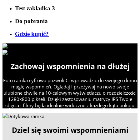
Test zakładka 3
Do pobrania
Gdzie kupić?
Zachowaj wspomnienia na dłużej
Foto ramka cyfrowa pozwoli Ci wprowadzić do swojego domu
magię wspomnień. Oglądaj i przeżywaj na nowo swoje
ulubione chwile na 10-calowym wyświetlaczu o rozdzielczości
1280x800 pikseli. Dzięki zastosowaniu matrycy IPS Twoje
zdjęcia i filmy będą idealnie widoczne z każdego kąta pokoju!
Dziel się swoimi wspomnieniami