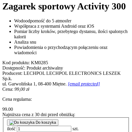
Zagarek sportowy Activity 300
Wodoodporność do 5 atmosfer
Współpraca z systemami Android oraz iOS
Pomiar liczby kroków, przebytego dystansu, ilości spalonych
kalorii
Analiza snu
Powiadomienia o przychodzącym połączeniu oraz
wiadomości
Kod produktu:
KM0285
Dostępność:
Produkt archiwalny
Producent:
LECHPOL
LECHPOL ELECTRONICS LESZEK
Sp.k.
ul. Garwolińska 1, 08-400 Miętne.
[email protected]
Cena:
99,00 zł
Cena regularna:
99.00
Najniższa cena z 30 dni przed obniżką:
Do koszyka
ilość
szt.