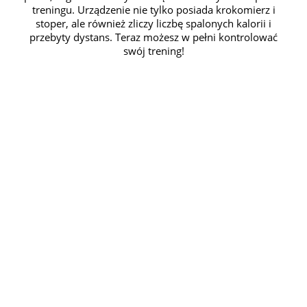
treningu. Urządzenie nie tylko posiada krokomierz i
stoper, ale również zliczy liczbę spalonych kalorii i
przebyty dystans. Teraz możesz w pełni kontrolować
swój trening!
ZORGANIZUJ
SIĘ
Zdarza Ci się stracić
rachubę czasu, przez co
zapominasz o treningu?
Z zegarkiem Activity 300
pozbędziesz się tego
problemu! Urządzenie
zostało wyposażone w
funkcję alarmu, która
zawsze przypomni Ci o
tym, że czas na odrobinę