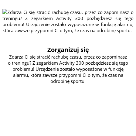
sportu.
Zorganizuj się
Zdarza Ci się stracić rachubę czasu, przez co zapominasz
o treningu? Z zegarkiem Activity 300 pozbędziesz się tego
problemu! Urządzenie zostało wyposażone w funkcję
alarmu, która zawsze przypomni Ci o tym, że czas na
odrobinę sportu.
NA KAŻDĄ POGODĘ
Jeśli ulewa nie jest dla Ciebie wystarczającą wymówką,
aby odpuścić trening, to potrzebujesz urządzenia, które
również nie ma nic przeciwko aktywności w deszczu.