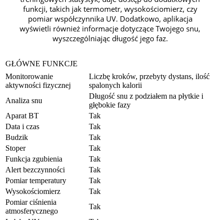
funkcji, takich jak termometr, wysokościomierz, czy
pomiar współczynnika UV. Dodatkowo, aplikacja
wyświetli również informacje dotyczące Twojego snu,
wyszczególniając długość jego faz.
GŁÓWNE FUNKCJE
Monitorowanie
Liczbę kroków, przebyty dystans, ilość
aktywności fizycznej
spalonych kalorii
Długość snu z podziałem na płytkie i
Analiza snu
głębokie fazy
Aparat BT
Tak
Data i czas
Tak
Budzik
Tak
Stoper
Tak
Funkcja zgubienia
Tak
Alert bezczynności
Tak
Pomiar temperatury
Tak
Wysokościomierz
Tak
Pomiar ciśnienia
Tak
atmosferycznego