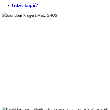
Gdzie kupić?
BĄDŹ NA
BIEŻĄCO
Dzięki łączności Bluetooth
możesz zsynchronizować
zegarek Activity 300 ze
swoim smartfonem, aby
otrzymywać
powiadomienia o
przychodzących
wiadomościach i
połączeniach. Wszystko, dla
większego komfortu
użytkownika.