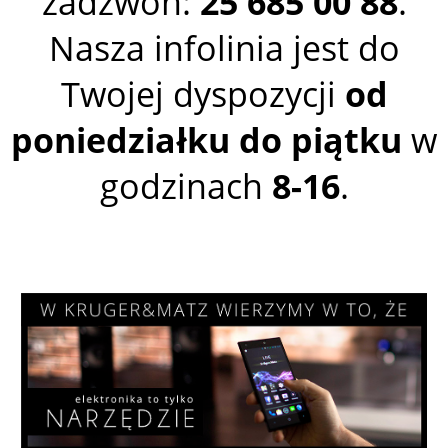
zadzwoń:
25 685 00 88
.
Nasza infolinia jest do
Twojej dyspozycji
od
poniedziałku do piątku
w
godzinach
8-16
.