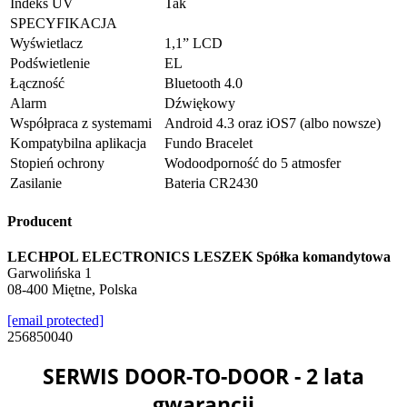
Indeks UV
Tak
SPECYFIKACJA
Wyświetlacz
1,1” LCD
Podświetlenie
EL
Łączność
Bluetooth 4.0
Alarm
Dźwiękowy
Współpraca z systemami
Android 4.3 oraz iOS7 (albo nowsze)
Kompatybilna aplikacja
Fundo Bracelet
Stopień ochrony
Wodoodporność do 5 atmosfer
Zasilanie
Bateria CR2430
Producent
LECHPOL ELECTRONICS LESZEK Spółka komandytowa
Garwolińska 1
08-400 Miętne, Polska
[email protected]
256850040
SERWIS DOOR-TO-DOOR - 2 lata
gwarancji