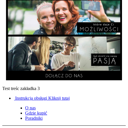
Test treśc zakładka 3
Instrukcja obsługi
Kliknij tutaj
O nas
Gdzie kupić
Poradniki