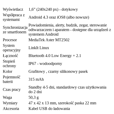
Wyświetlacz
1,6” (240x240 px) - dotykowy
Współpraca z
Android 4.3 oraz iOS8 (albo nowsze)
systemami
Powiadomienia, alerty, budzik, zegar, sterowanie
Synchronizacja
odtwarzaczem i aparatem - dostępne dla urządzeń z
ze smartfonem
systemem Android
Procesor
MediaTek Aster MT2502
System
LinkIt Linux
operacyjny
Łączność
Bluetooth 4.0 Low Energy + 2.1
Stopień
IP67 - wodoodporny
ochrony
Kolor
Grafitowy , czarny silikonowy pasek
Pojemność
315 mAh
baterii
Standby 4-5 dni, standardowy czas użytkowania
Czas pracy
do 2 dni
Waga
50,3 g
Wymiary
47 x 42 x 13 mm, szerokość paska 22 mm
Akcesoria
Kabel USB do ładowania