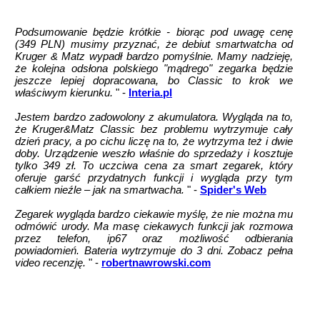
Podsumowanie będzie krótkie - biorąc pod uwagę cenę
(349 PLN) musimy przyznać, że debiut smartwatcha od
Kruger & Matz wypadł bardzo pomyślnie. Mamy nadzieję,
że kolejna odsłona polskiego "mądrego" zegarka będzie
jeszcze lepiej dopracowana, bo Classic to krok we
właściwym kierunku.
" -
Interia.pl
Jestem bardzo zadowolony z akumulatora. Wygląda na to,
że Kruger&Matz Classic bez problemu wytrzymuje cały
dzień pracy, a po cichu liczę na to, że wytrzyma też i dwie
doby. Urządzenie weszło właśnie do sprzedaży i kosztuje
tylko 349 zł. To uczciwa cena za smart zegarek, który
oferuje garść przydatnych funkcji i wygląda przy tym
całkiem nieźle – jak na smartwacha.
" -
Spider's Web
Zegarek wygląda bardzo ciekawie myślę, że nie można mu
odmówić urody. Ma masę ciekawych funkcji jak rozmowa
przez telefon, ip67 oraz możliwość odbierania
powiadomień. Bateria wytrzymuje do 3 dni. Zobacz pełna
video recenzję.
" -
robertnawrowski.com