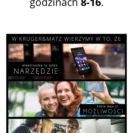
godzinach
8-16
.