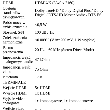
HDMI
HDMI/4K (3840 x 2160)
Obsługa
Dolby TrueHD / Dolby Digital Plus / Dolby
standardów
Digital / DTS-HD Master Audio / DTS ES
dźwiękowych
Pobór mocy w
<0,5 W
trybie czuwania
Stosunek S/N
100 dB / 1K
Zniekształcenia
<0.009% (V in=200 mV, 1 W wyjście)
harmoniczne
Pasmo
20 Hz – 60 kHz (Stereo Direct Mode)
przenoszenia
Impedancja wejść
47 kOhm
analogowych audio
Impedancja wejść
75 Ohm
video
Bluetooth
TAK
TERMINALE
Wejście HDMI
5x HDMI
Wyjście HDMI
1x HDMI
Wyjście video
1x kompozytowe, 1x komponentowe
analogowe
Wejście video