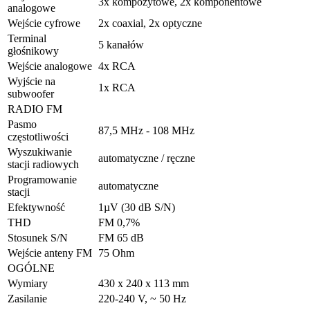
3x kompozytowe, 2x komponentowe
analogowe
Wejście cyfrowe
2x coaxial, 2x optyczne
Terminal
5 kanałów
głośnikowy
Wejście analogowe
4x RCA
Wyjście na
1x RCA
subwoofer
RADIO FM
Pasmo
87,5 MHz - 108 MHz
częstotliwości
Wyszukiwanie
automatyczne / ręczne
stacji radiowych
Programowanie
automatyczne
stacji
Efektywność
1µV (30 dB S/N)
THD
FM 0,7%
Stosunek S/N
FM 65 dB
Wejście anteny FM
75 Ohm
OGÓLNE
Wymiary
430 x 240 x 113 mm
Zasilanie
220-240 V, ~ 50 Hz