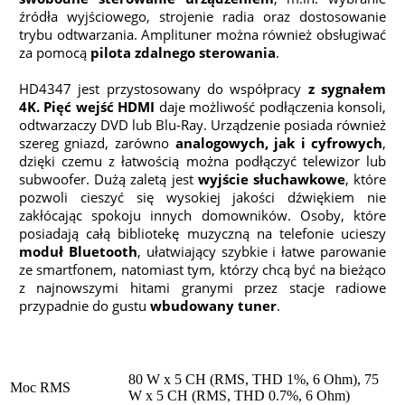
źródła wyjściowego, strojenie radia oraz dostosowanie
trybu odtwarzania. Amplituner można również obsługiwać
za pomocą
pilota zdalnego sterowania
.
HD4347 jest przystosowany do współpracy
z sygnałem
4K. Pięć wejść HDMI
daje możliwość podłączenia konsoli,
odtwarzaczy DVD lub Blu-Ray. Urządzenie posiada również
szereg gniazd, zarówno
analogowych, jak i cyfrowych
,
dzięki czemu z łatwością można podłączyć telewizor lub
subwoofer. Dużą zaletą jest
wyjście słuchawkowe
, które
pozwoli cieszyć się wysokiej jakości dźwiękiem nie
zakłócając spokoju innych domowników. Osoby, które
posiadają całą bibliotekę muzyczną na telefonie ucieszy
moduł Bluetooth
, ułatwiający szybkie i łatwe parowanie
ze smartfonem, natomiast tym, którzy chcą być na bieżąco
z najnowszymi hitami granymi przez stacje radiowe
przypadnie do gustu
wbudowany tuner
.
80 W x 5 CH (RMS, THD 1%, 6 Ohm), 75
Moc RMS
W x 5 CH (RMS, THD 0.7%, 6 Ohm)