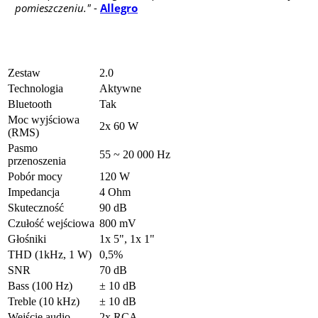
pomieszczeniu."
-
Allegro
Zestaw
2.0
Technologia
Aktywne
Bluetooth
Tak
Moc wyjściowa
2x 60 W
(RMS)
Pasmo
55 ~ 20 000 Hz
przenoszenia
Pobór mocy
120 W
Impedancja
4 Ohm
Skuteczność
90 dB
Czułość wejściowa
800 mV
Głośniki
1x 5", 1x 1"
THD (1kHz, 1 W)
0,5%
SNR
70 dB
Bass (100 Hz)
± 10 dB
Treble (10 kHz)
± 10 dB
Wejście audio
2x RCA