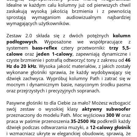
Idealne w każdym calu kolumny już od pierwszych chwil
zaskakują wysoką jakością brzmienia i z pewnością
sprostają wymaganiom audiowizualnym najbardziej
wymagających użytkowników.
Zestaw 2.0 składa się z dwóch potężnych
kolumn
podłogowych
. Wyposażone we współpracujące z
systemem
bass-reflex
cztery przetworniki:
trzy 5,5-
calowe
oraz
jeden 1-calowy
, zapewniają dynamiczne i
czyste brzmienie i potrafią odtworzyć tony z zakresu od
46
Hz do 20 kHz
. Wysoka jakość materiałów, z jakich zostały
wykonane głośniki sprawia, że każdy wydobywający się
dźwięk zachwyca. Wypróbuj kolumny Path i zatrać się w
mocnym i dynamicznym basie, nasyconym środku pasma
oraz przejrzystych i precyzyjnych sopranach.
Pasywne głośniki to dla Ciebie za mało? Możesz wzbogacić
swój zestaw o wysokiej klasy
aktywny subwoofer
przeznaczony do modelu Path. Moc wyjściowa
300 W
oraz
praca w paśmie przenoszenia
35-2500 Hz
podkreśli każdy
dźwięk podczas odtwarzania muzyki, a
12-calowy głośnik
i wzmacniacz ukryte w eleganckiej obudowie, sprawią, że