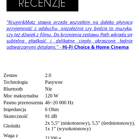
"Kruger&Matz stawia przede wszystkim na daleko płynącą
przyjemność z odsłuchu, niezależnie czy będzie to muzyka,
czy też dźwięk z filmu. Do brzmienia zestawu Path wkrada się
subtelna gładkość i delikatne ciepło okraszone ładnie
odtwarzanymi detalami."
-
Hi-Fi Choice & Home Cinema
Zestaw
2.0
Technologia
Pasywne
Bluetooth
Nie
Moc maksymalna
120 W
Pasmo przenoszenia
46~20 000 Hz
Impedancja
6 Ohm
Skuteczność
91 dB
2x 5,5” (niskotonowy), 5,5" (średniotonowy),
Głośniki
1x 1” (wysokotonowy)
Waga z
21200 g