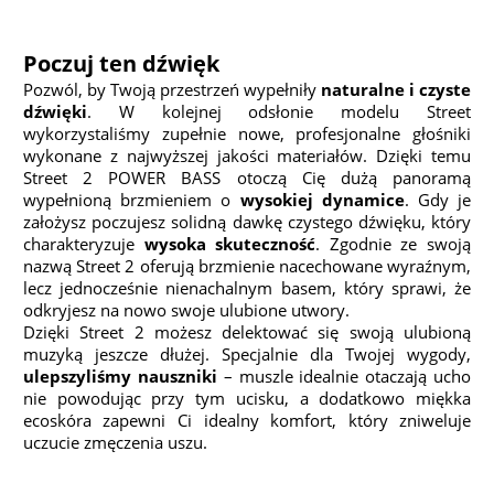
Poczuj ten dźwięk
Pozwól, by Twoją przestrzeń wypełniły
naturalne i czyste
dźwięki
. W kolejnej odsłonie modelu Street
wykorzystaliśmy zupełnie nowe, profesjonalne głośniki
wykonane z najwyższej jakości materiałów. Dzięki temu
Street 2 POWER BASS otoczą Cię dużą panoramą
wypełnioną brzmieniem o
wysokiej dynamice
. Gdy je
założysz poczujesz solidną dawkę czystego dźwięku, który
charakteryzuje
wysoka skuteczność
. Zgodnie ze swoją
nazwą Street 2 oferują brzmienie nacechowane wyraźnym,
lecz jednocześnie nienachalnym basem, który sprawi, że
odkryjesz na nowo swoje ulubione utwory.
Dzięki Street 2 możesz delektować się swoją ulubioną
muzyką jeszcze dłużej. Specjalnie dla Twojej wygody,
ulepszyliśmy nauszniki
– muszle idealnie otaczają ucho
nie powodując przy tym ucisku, a dodatkowo miękka
ecoskóra zapewni Ci idealny komfort, który zniweluje
uczucie zmęczenia uszu.