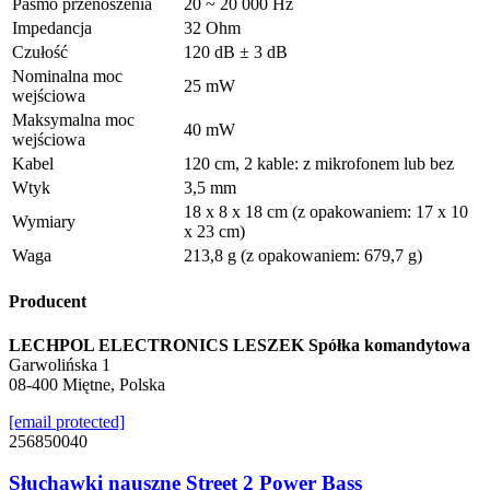
Pasmo przenoszenia
20 ~ 20 000 Hz
Impedancja
32 Ohm
Czułość
120 dB ± 3 dB
Nominalna moc
25 mW
wejściowa
Maksymalna moc
40 mW
wejściowa
Kabel
120 cm, 2 kable: z mikrofonem lub bez
Wtyk
3,5 mm
18 x 8 x 18 cm (z opakowaniem: 17 x 10
Wymiary
x 23 cm)
Waga
213,8 g (z opakowaniem: 679,7 g)
Producent
LECHPOL ELECTRONICS LESZEK Spółka komandytowa
Garwolińska 1
08-400 Miętne, Polska
[email protected]
256850040
Słuchawki nauszne Street 2 Power Bass