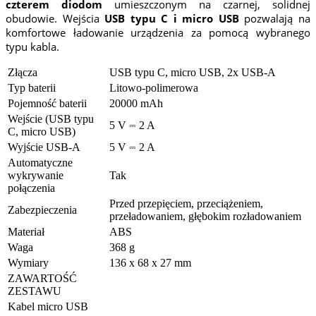
czterem diodom
umieszczonym na czarnej, solidnej
obudowie. Wejścia
USB typu C i micro USB
pozwalają na
komfortowe ładowanie urządzenia za pomocą wybranego
typu kabla.
Złącza
USB typu C, micro USB, 2x USB-A
Typ baterii
Litowo-polimerowa
Pojemność baterii
20000 mAh
Wejście (USB typu
5 V ⎓ 2 A
C, micro USB)
Wyjście USB-A
5 V ⎓ 2 A
Automatyczne
wykrywanie
Tak
połączenia
Przed przepięciem, przeciążeniem,
Zabezpieczenia
przeładowaniem, głębokim rozładowaniem
Materiał
ABS
Waga
368 g
Wymiary
136 x 68 x 27 mm
ZAWARTOŚĆ
ZESTAWU
Kabel micro USB