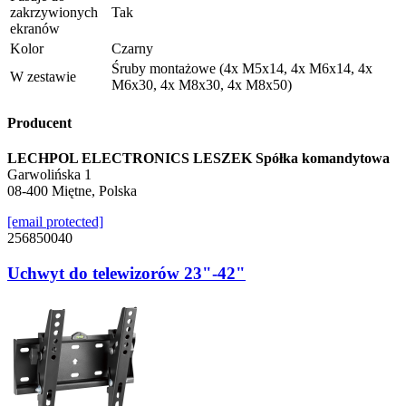
zakrzywionych
Tak
ekranów
Kolor
Czarny
Śruby montażowe (4x M5x14, 4x M6x14, 4x
W zestawie
M6x30, 4x M8x30, 4x M8x50)
Producent
LECHPOL ELECTRONICS LESZEK Spółka komandytowa
Garwolińska 1
08-400 Miętne, Polska
[email protected]
256850040
Uchwyt do telewizorów 23"-42"