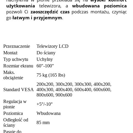
użytkowania
telewizora, a
wbudowana poziomica
pozwoli Ci
zaoszczędzić czas
podczas montażu, czyniąc
go
łatwym i przyjemnym
.
Przeznaczenie
Telewizory LCD
Montaż
Do ściany
Typ uchwytu
Uchylny
Rozmiar ekranu
60"-100"
Maks.
75 kg (165 lbs)
obciążenie
200x200, 300x200, 300x300, 400x200,
Standard VESA
400x300, 400x400, 600x400, 600x600,
800x600, 900x600
Regulacja w
+5°/-10°
pionie
Poziomica
Wbudowana
Odległość od
85 mm
ściany
Pasuje do