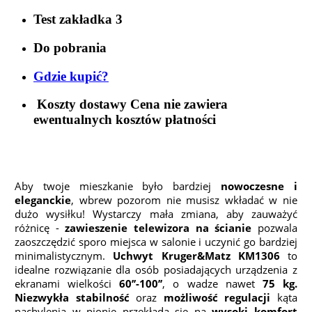
Test zakładka 3
Do pobrania
Gdzie kupić?
Koszty dostawy
Cena nie zawiera
ewentualnych kosztów płatności
Aby twoje mieszkanie było bardziej
nowoczesne i
eleganckie
, wbrew pozorom nie musisz wkładać w nie
dużo wysiłku! Wystarczy mała zmiana, aby zauważyć
różnicę -
zawieszenie telewizora na ścianie
pozwala
zaoszczędzić sporo miejsca w salonie i uczynić go bardziej
minimalistycznym.
Uchwyt Kruger&Matz KM1306
to
idealne rozwiązanie dla osób posiadających urządzenia z
ekranami wielkości
60’’-100’’
, o wadze nawet
75 kg.
Niezwykła stabilność
oraz
możliwość regulacji
kąta
nachylenia w pionie przekłada się na
wysoki komfort