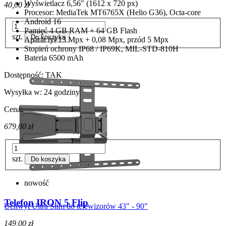
Wyświetlacz 6,56" (1612 x 720 px)
40,00 zł
Procesor: MediaTek MT6765X (Helio G36), Octa-core
Android 16
Pamięć 4 GB RAM + 64 GB Flash
szt.
Do koszyka
Aparat tył 13 Mpx + 0,08 Mpx, przód 5 Mpx
Stopień ochrony IP68 / IP69K, MIL-STD-810H
Bateria 6500 mAh
Dostępność:
TAK
Wysyłka w:
24 godziny
Cena:
679,00 zł
szt.
Do koszyka
nowość
Telefon IRON 5 Flip
Uchwyt Ultra Slim do telewizorów 43" - 90"
149,00 zł