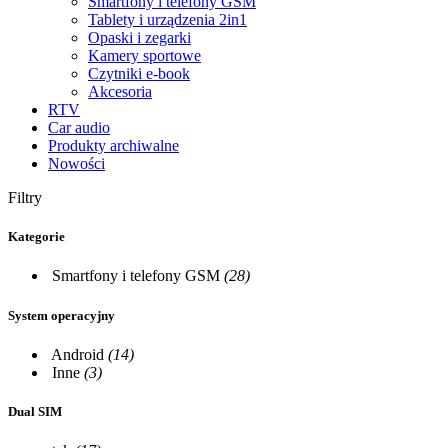
Smartfony i telefony GSM
Tablety i urządzenia 2in1
Opaski i zegarki
Kamery sportowe
Czytniki e-book
Akcesoria
RTV
Car audio
Produkty archiwalne
Nowości
Filtry
Kategorie
Smartfony i telefony GSM
(28)
System operacyjny
Android
(14)
Inne
(3)
Dual SIM