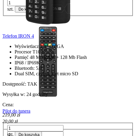
szt.
Do koszyka
Telefon IRON 4
Wyświetlacz 2,4" QVGA
Procesor T107
Pamięć 48 Mb RAM + 128 Mb Flash
IP68 / IP69K
Bluetooth: 5.0
Dual SIM, czytnik kart micro SD
Dostępność:
TAK
Wysyłka w:
24 godziny
Cena:
Pilot do tunera
219,00 zł
20,00 zł
szt.
Do koszyka