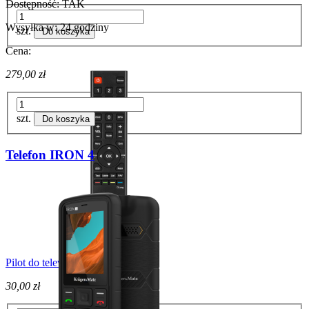
Dostępność:
TAK
Wysyłka w:
24 godziny
szt.
Do koszyka
Cena:
279,00 zł
szt.
Do koszyka
Telefon IRON 4
Pilot do telewizorów
30,00 zł