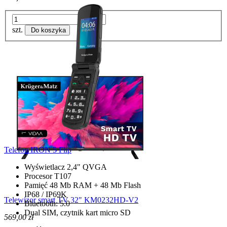
szt.
Do koszyka
Telefon IRON 5 Flip
Wyświetlacz 2,4" QVGA
Procesor T107
Pamięć 48 Mb RAM + 48 Mb Flash
IP68 / IP69K
Telewizor smart TV 32" KM0232HD-V2
Bluetooth: 5.0
Dual SIM, czytnik kart micro SD
569,00 zł