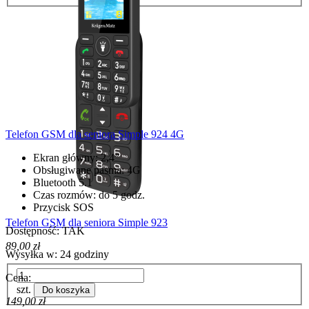
Telefon GSM dla seniora Simple 924 4G
Ekran główny: 2,4”
Obsługiwane pasma: 4G
Bluetooth 5.1
Czas rozmów: do 5 godz.
Przycisk SOS
Telefon GSM dla seniora Simple 923
Dostępność:
TAK
89,00 zł
Wysyłka w:
24 godziny
Cena:
szt.
Do koszyka
149,00 zł