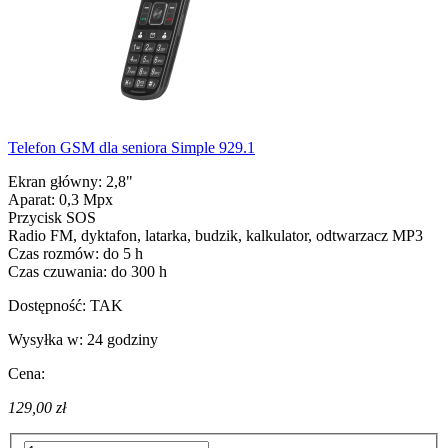
Telefon GSM dla seniora Simple 929.1
Ekran główny: 2,8"
Aparat: 0,3 Mpx
Przycisk SOS
Radio FM, dyktafon, latarka, budzik, kalkulator, odtwarzacz MP3
Czas rozmów: do 5 h
Czas czuwania: do 300 h
Dostępność:
TAK
Wysyłka w:
24 godziny
Cena:
129,00 zł