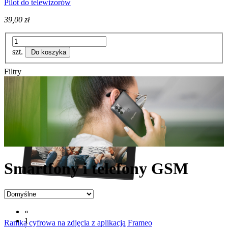
Pilot do telewizorów
39,00 zł
szt.
Do koszyka
Filtry
Smartfony i telefony GSM
«
1
Ramka cyfrowa na zdjęcia z aplikacją Frameo