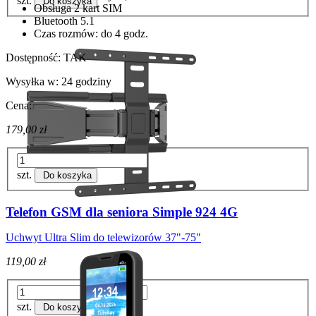
szt.
Do koszyka
Obsługa 2 kart SIM
Bluetooth 5.1
Czas rozmów: do 4 godz.
Dostępność:
TAK
Wysyłka w:
24 godziny
Cena:
179,00 zł
szt.
Do koszyka
Telefon GSM dla seniora Simple 924 4G
Uchwyt Ultra Slim do telewizorów 37"-75"
119,00 zł
szt.
Do koszyka