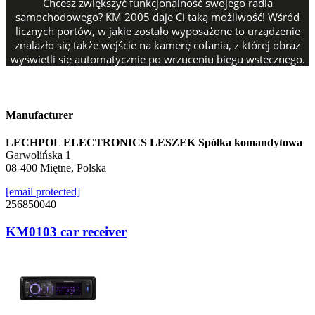
Chcesz zwiększyć funkcjonalność swojego radia
samochodowego? KM 2005 daje Ci taką możliwość! Wśród
licznych portów, w jakie zostało wyposażone to urządzenie
znalazło się także wejście na kamerę cofania, z której obraz
wyświetli się automatycznie po wrzuceniu biegu wstecznego.
Manufacturer
LECHPOL ELECTRONICS LESZEK Spółka komandytowa
Garwolińska 1
08-400 Miętne, Polska
[email protected]
256850040
KM0103 car receiver