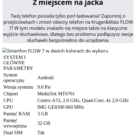
Z miejscem na jacka
Twój telefon posiada tylko port ładowania? Zapomnij o
przejściówkach i zmień obecny telefon na Kruger&Matz FLOW
7! W tym modelu znalazło się miejsce także na klasyczne
wyjście słuchawkowe, dlatego bez problemu podłączysz swoje
słuchawki bezpośrednio do urządzenia.
SYSTEM I
GŁÓWNE
PARAMETRY
System
Android
operacyjny
Wersja systemu
9.0 Pie
Chipset
MediaTek MT6761
CPU
Cortex-A53, 2.0 GHz, Quad-Core, 4x 2,0 GHz
GPU
IMG GE8300 660 MHz
Pamięć RAM
3 GB
Pamięć
32 GB
wewnętrzna
Dual SIM
Tak