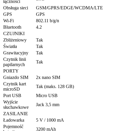
łączności
Obsługa sieci
GSM/GPRS/EDGE/WCDMA/LTE
GPS
GPS
Wi-Fi
802.11 b/g/n
Bluetooth
4.2
CZUJNIKI
Zbliżeniowy
Tak
Światła
Tak
Grawitacyjny
Tak
Czytnik linii
Tak
papilarnych
PORTY
Gniazdo SIM
2x nano SIM
Czytnik kart
Tak (maks. 128 GB)
microSD
Port USB
Micro USB
Wyjście
Jack 3,5 mm
słuchawkowe
ZASILANIE
Ładowarka
5 V / 1000 mA
Pojemność
3200 mAh