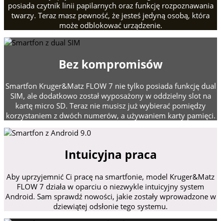
posiada czytnik linii papilarnych oraz funkcję rozpoznawania
twarzy. Teraz masz pewność, że jesteś jedyną osobą, która
może odblokować urządzenie.
Bez kompromisów
Smartfon Kruger&Matz FLOW 7 nie tylko posiada funkcję dual
SIM, ale dodatkowo został wyposażony w oddzielny slot na
kartę micro SD. Teraz nie musisz już wybierać pomiędzy
korzystaniem z dwóch numerów, a używaniem karty pamięci.
Intuicyjna praca
Aby uprzyjemnić Ci pracę na smartfonie, model Kruger&Matz
FLOW 7 działa w oparciu o niezwykle intuicyjny system
Android. Sam sprawdź nowości, jakie zostały wprowadzone w
dziewiątej odsłonie tego systemu.