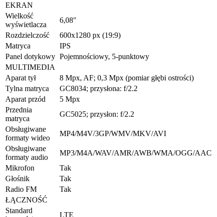
EKRAN
Wielkość
6,08"
wyświetlacza
Rozdzielczość
600x1280 px (19:9)
Matryca
IPS
Panel dotykowy
Pojemnościowy, 5-punktowy
MULTIMEDIA
Aparat tył
8 Mpx, AF; 0,3 Mpx (pomiar głębi ostrości)
Tylna matryca
GC8034; przysłona: f/2.2
Aparat przód
5 Mpx
Przednia
GC5025; przysłon: f/2.2
matryca
Obsługiwane
MP4/M4V/3GP/WMV/MKV/AVI
formaty wideo
Obsługiwane
MP3/M4A/WAV/AMR/AWB/WMA/OGG/AAC
formaty audio
Mikrofon
Tak
Głośnik
Tak
Radio FM
Tak
ŁĄCZNOŚĆ
Standard
LTE