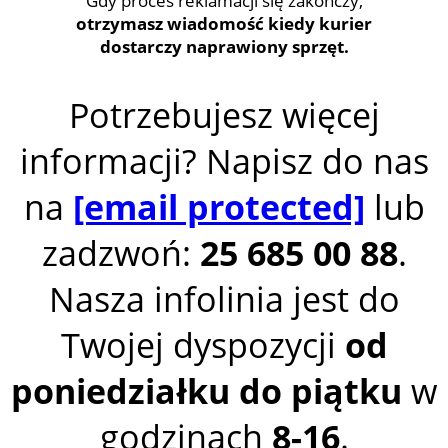
Gdy proces reklamacji się zakończy,
otrzymasz wiadomość kiedy kurier
dostarczy naprawiony sprzęt.
Potrzebujesz więcej
informacji? Napisz do nas
na
[email protected]
lub
zadzwoń:
25 685 00 88
.
Nasza infolinia jest do
Twojej dyspozycji
od
poniedziałku do piątku
w
godzinach
8-16
.