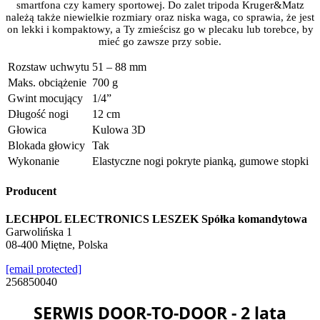
smartfona czy kamery sportowej. Do zalet tripoda Kruger&Matz
należą także niewielkie rozmiary oraz niska waga, co sprawia, że jest
on lekki i kompaktowy, a Ty zmieścisz go w plecaku lub torebce, by
mieć go zawsze przy sobie.
Rozstaw uchwytu
51 – 88 mm
Maks. obciążenie
700 g
Gwint mocujący
1/4”
Długość nogi
12 cm
Głowica
Kulowa 3D
Blokada głowicy
Tak
Wykonanie
Elastyczne nogi pokryte pianką, gumowe stopki
Producent
LECHPOL ELECTRONICS LESZEK Spółka komandytowa
Garwolińska 1
08-400 Miętne, Polska
[email protected]
256850040
SERWIS DOOR-TO-DOOR - 2 lata